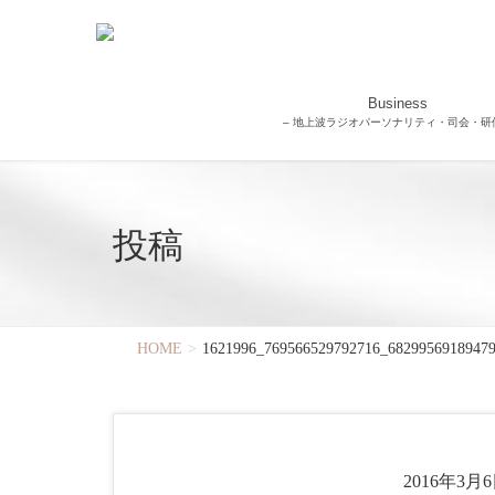
Business
– 地上波ラジオパーソナリティ・司会・研修
投稿
HOME
1621996_769566529792716_6829956918947
2016年3月