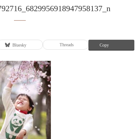
9792716_6829956918947958137_n
Threads
Bluesky
Copy