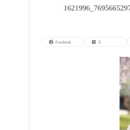
1621996_76956652
Facebook
X