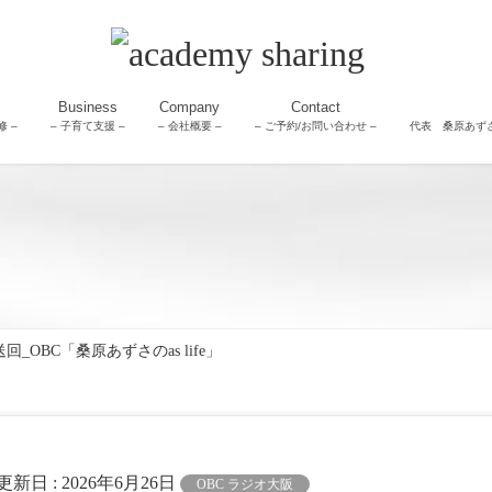
Business
Company
Contact
 –
– 子育て支援 –
– 会社概要 –
– ご予約/お問い合わせ –
代表 桑原あず
回_OBC「桑原あずさのas life」
終更新日 :
2026年6月26日
OBC ラジオ大阪