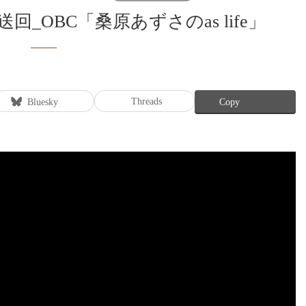
送回_OBC「桑原あずさのas life」
Threads
Bluesky
Copy