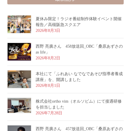
夏休み限定！ラジオ番組制作体験イベント開催
報告／高槻阪急スクエア
2026年8月3日
西野 亮廣さん 458放送回_OBC「桑原あずさの
as life」
2026年8月2日
本社にて「ふれあい なでなであそび指導者養成
講座」を、開講しました
2026年8月1日
株式会社ortho vim（オルソビム）にて接遇研修
を担当しました
2026年7月28日
西野 亮廣さん 457放送回_OBC「桑原あずさの