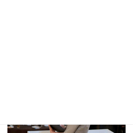
恵濃 雄一さん★高橋 正樹さん★岩田綾香さん
433
片野坂 拓也さん 435
プロフィール