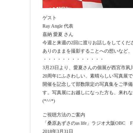
ゲスト
Ray Angle 代表
嘉納 愛夏 さん
今週と来週の2回に渡りお話しをしてくだ
ありのままを撮影することへの想いなど、
・・・・・・・・・・・・・
3月23日より、愛夏さんの個展が西宮市夙
20周年にふさわしい、素晴らしい写真展
開催を記念して部数限定の写真集をご準備
す。写真展にお越しになった方も、来れな
(*^^*)
ご視聴方法のご案内
「桑原あずさのas life」ラジオ大阪OBC FM
2018年3月31日