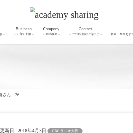
Business
Company
Contact
 –
– 子育て支援 –
– 会社概要 –
– ご予約/お問い合わせ –
代表 桑原あず
さん 26
終更新日 :
2018年4月3日
OBC ラジオ大阪