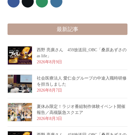
最新記事
西野 亮廣さん 459放送回_OBC「桑原あずさの
as life」
2026年8月9日
社会医療法人 愛仁会グループの中途入職時研修
を担当しました
2026年8月7日
夏休み限定！ラジオ番組制作体験イベント開催
報告／高槻阪急スクエア
2026年8月3日
西野 亮廣さん 458放送回_OBC「桑原あずさの