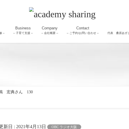
Business
Company
Contact
 –
– 子育て支援 –
– 会社概要 –
– ご予約/お問い合わせ –
代表 桑原あず
 宏典さん 130
終更新日 :
2021年4月13日
OBC ラジオ大阪