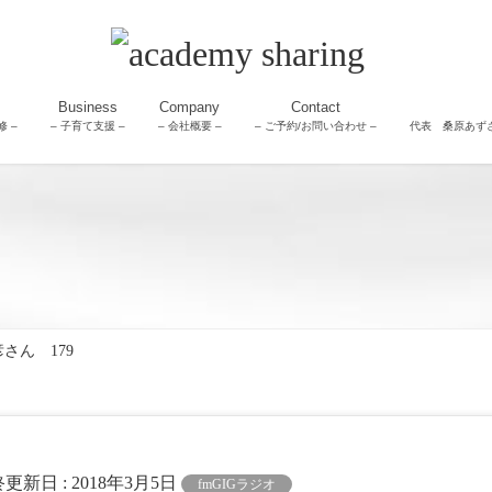
Business
Company
Contact
 –
– 子育て支援 –
– 会社概要 –
– ご予約/お問い合わせ –
代表 桑原あず
彦さん 179
終更新日 :
2018年3月5日
fmGIGラジオ