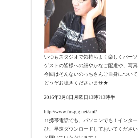
いつもスタジオで気持ちよく楽しくパーソ
ゲストの皆様への細やかなご配慮や、写真
今回はそんないのっちさんご自身について
どうぞお聴きくださいませ★
2016年2月8日月曜日13時?13時半
http://www.fm-gig.net/smf/
↑↑携帯電話でも、パソコンでも！インタ
ひ、早速ダウンロードしておいてください(*
と聴いていただけます！