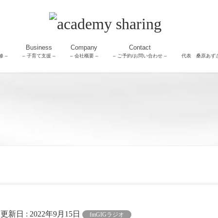
Business
Company
Contact
 –
– 子育て支援 –
– 会社概要 –
– ご予約/お問い合わせ –
代表 桑原あず
終更新日 :
2022年9月15日
fmGIGラジオ