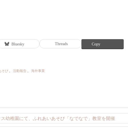
Threads
Bluesky
Copy
あそび
、
活動報告
、
海外事業
ハウス幼稚園にて、ふれあいあそび「なでなで」教室を開催