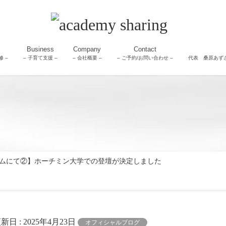
Business
Company
Contact
 –
– 子育て支援 –
– 会社概要 –
– ご予約/お問い合わせ –
代表 桑原あず
トナムにて②】ホーチミン大学での登壇が決定しました
更新日 :
2025年4月23日
オフィシャルブログ