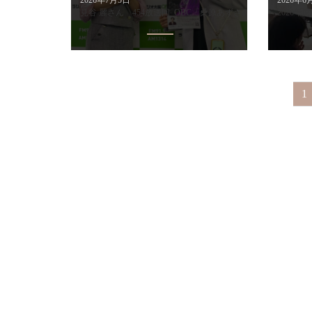
見谷 麗さん 454放送回_OBC「桑原あずさのas life」
2026
1