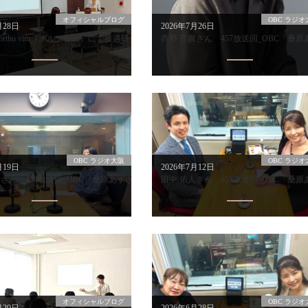
オフィシャルブログ
OBC ラジオ
月28日
2026年7月26日
ortho vim（オルソビム）にて接遇研修を担当しました
西野 亮廣さん 457放送回_OBC「桑原あず
OBC ラジオ大阪
OBC ラジオ
月19日
2026年7月12日
さん 456放送回_OBC「桑原あずさのas life」
田中 佑人さん 455放送回_OBC「桑原あず
オフィシャルブログ
OBC ラジオ
月29日
2026年6月28日