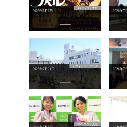
OBC ラジオ大阪
2026年8月2日
2026年7
西野 亮廣さん 458放送回_OBC「桑原あずさのas life」
株式会社
オフィシャルブログ
2026年7月21日
2026年7
社会医療法人甲友会にて 接遇研修を担当しました
中嶋 まこ
OBC ラジオ大阪
2026年7月5日
2026年6