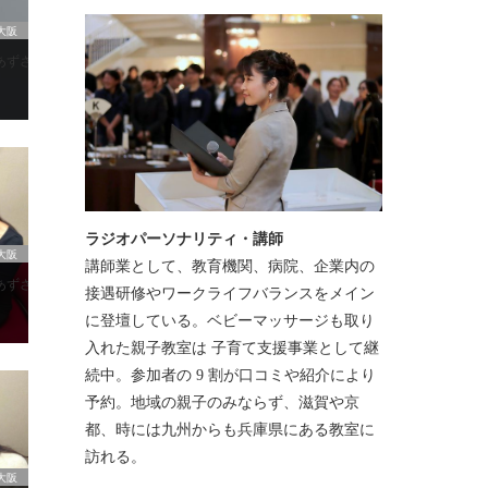
大阪
さのas life」
ラジオパーソナリティ・講師
大阪
講師業として、教育機関、病院、企業内の
さのas life」
接遇研修やワークライフバランスをメイン
に登壇している。ベビーマッサージも取り
入れた親子教室は 子育て支援事業として継
続中。参加者の 9 割が口コミや紹介により
予約。地域の親子のみならず、滋賀や京
都、時には九州からも兵庫県にある教室に
訪れる。
大阪