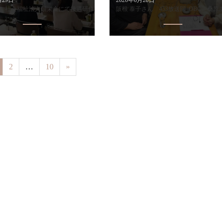
年度 社会福祉法人頌栄会にて接遇研修を担当しました
阪根 泰子さん 453放送回_OBC「桑原あず
2
…
10
»